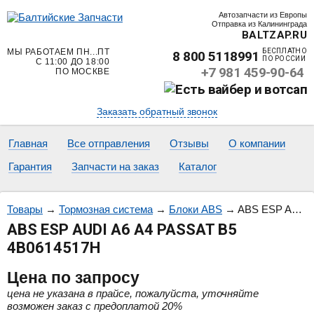
Автозапчасти из Европы
Отправка из Калининграда
BALTZAP.RU
МЫ РАБОТАЕМ ПН...ПТ
БЕСПЛАТНО
8 800 5118991
ПО РОССИИ
С 11:00 ДО 18:00
+7 981 459-90-64
ПО МОСКВЕ
Заказать обратный звонок
Главная
Все отправления
Отзывы
О компании
Гарантия
Запчасти на заказ
Каталог
Товары
→
Тормозная система
→
Блоки ABS
→
ABS ESP AUDI A6 A4 PASSAT B5 4B0614517H
ABS ESP AUDI A6 A4 PASSAT B5
4B0614517H
Цена
по запросу
цена не указана в прайсе, пожалуйста, уточняйте
возможен заказ с предоплатой 20%