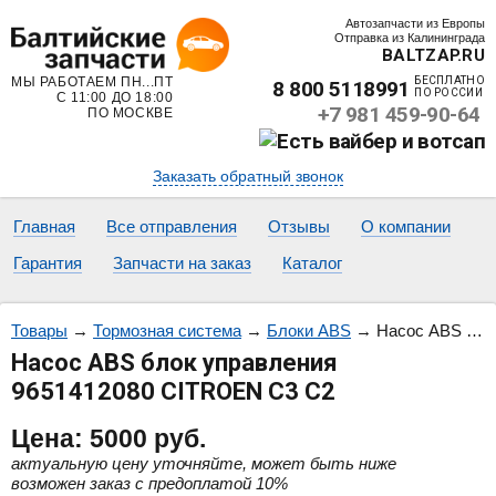
Автозапчасти из Европы
Отправка из Калининграда
BALTZAP.RU
МЫ РАБОТАЕМ ПН...ПТ
БЕСПЛАТНО
8 800 5118991
ПО РОССИИ
С 11:00 ДО 18:00
+7 981 459-90-64
ПО МОСКВЕ
Заказать обратный звонок
Главная
Все отправления
Отзывы
О компании
Гарантия
Запчасти на заказ
Каталог
Товары
→
Тормозная система
→
Блоки ABS
→
Насос ABS блок управления 9651412080 CITROEN C3 C2
Насос ABS блок управления
9651412080 CITROEN C3 C2
Цена:
5000
руб.
актуальную цену уточняйте, может быть ниже
возможен заказ с предоплатой 10%