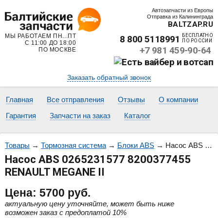
Автозапчасти из Европы
Отправка из Калининграда
BALTZAP.RU
МЫ РАБОТАЕМ ПН...ПТ
БЕСПЛАТНО
8 800 5118991
ПО РОССИИ
С 11:00 ДО 18:00
+7 981 459-90-64
ПО МОСКВЕ
Заказать обратный звонок
Главная
Все отправления
Отзывы
О компании
Гарантия
Запчасти на заказ
Каталог
Товары
→
Тормозная система
→
Блоки ABS
→
Насос ABS 0265231577 8200377455 RENAULT MEGANE II
Насос ABS 0265231577 8200377455
RENAULT MEGANE II
Цена:
5700
руб.
актуальную цену уточняйте, может быть ниже
возможен заказ с предоплатой 10%