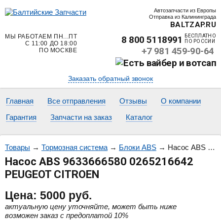
Автозапчасти из Европы
Отправка из Калининграда
BALTZAP.RU
МЫ РАБОТАЕМ ПН...ПТ
БЕСПЛАТНО
8 800 5118991
ПО РОССИИ
С 11:00 ДО 18:00
+7 981 459-90-64
ПО МОСКВЕ
Заказать обратный звонок
Главная
Все отправления
Отзывы
О компании
Гарантия
Запчасти на заказ
Каталог
Товары
→
Тормозная система
→
Блоки ABS
→
Насос ABS 9633666580 0265216642 PEUGEOT CITROEN
Насос ABS 9633666580 0265216642
PEUGEOT CITROEN
Цена:
5000
руб.
актуальную цену уточняйте, может быть ниже
возможен заказ с предоплатой 10%