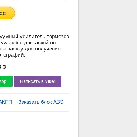
ос
куумный усилитель тормозов
vw audi с доставкой по
те заявку для получения
отографий.
6.3
App
Написать в Viber
 АКПП
Заказать блок ABS