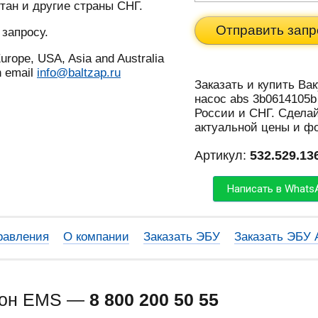
тан и другие страны СНГ.
Отправить запр
 запросу.
urope, USA, Asia and Australia
n email
info@baltzap.ru
Заказать и купить Ва
насос abs 3b0614105b 
России и СНГ. Сделай
актуальной цены и ф
Артикул:
532.529.13
Написать в Whats
равления
О компании
Заказать ЭБУ
Заказать ЭБУ
фон EMS —
8 800 200 50 55