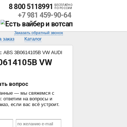
8 800 5118991
БЕСПЛАТНО
ПО РОССИИ
+7 981 459-90-64
Заказать обратный звонок
а заказ
Каталог
ос ABS 3B0614105B VW AUDI
B0614105B VW
ать вопрос
данные — мы свяжемся с
: ответим на вопросы и
аз, если вас всё устроит.