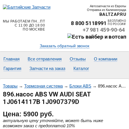
Автозапчасти из Европы
Отправка из Калининграда
BALTZAP.RU
МЫ РАБОТАЕМ ПН...ПТ
БЕСПЛАТНО
8 800 5118991
ПО РОССИИ
С 11:00 ДО 18:00
+7 981 459-90-64
ПО МОСКВЕ
Заказать обратный звонок
Главная
Все отправления
Отзывы
О компании
Гарантия
Запчасти на заказ
Каталог
Товары
→
Тормозная система
→
Блоки ABS
→
896.насос ABS VW AUDI SEAT 1J0614117B 1J0907379D
896.насос ABS VW AUDI SEAT
1J0614117B 1J0907379D
Цена:
5900
руб.
актуальную цену уточняйте, может быть ниже
возможен заказ с предоплатой 10%