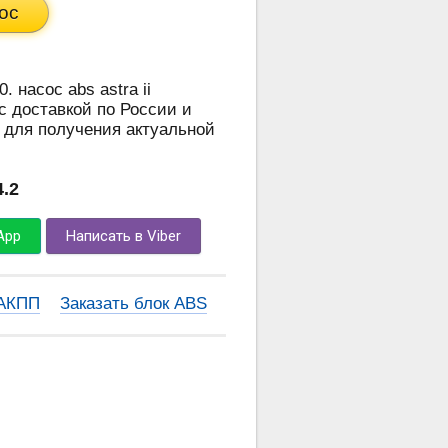
ос
. насос abs astra ii
с доставкой по России и
 для получения актуальной
4.2
App
Написать в Viber
 АКПП
Заказать блок ABS