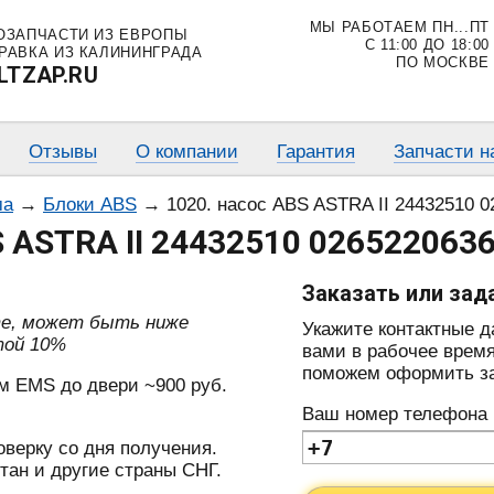
МЫ РАБОТАЕМ ПН...ПТ
ОЗАПЧАСТИ ИЗ ЕВРОПЫ
С 11:00 ДО 18:00
РАВКА ИЗ КАЛИНИНГРАДА
ПО МОСКВЕ
LTZAP.RU
Отзывы
О компании
Гарантия
Запчасти н
ма
→
Блоки ABS
→
1020. насос ABS ASTRA II 24432510 
S ASTRA II 24432510 026522063
Заказать или зад
те, может быть ниже
Укажите контактные 
той 10%
вами в рабочее время
поможем оформить зак
м EMS до двери ~900 руб.
Ваш номер телефона
оверку со дня получения.
тан и другие страны СНГ.