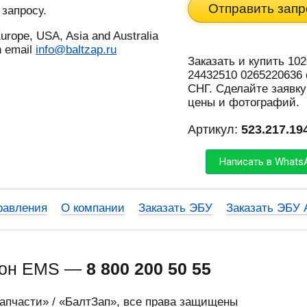
Отправить запр
 запросу.
urope, USA, Asia and Australia
n email
info@baltzap.ru
Заказать и купить 1020
24432510 0265220636 
СНГ. Сделайте заявку
цены и фотографий.
Артикул:
523.217.19
Написать в Whats
равления
О компании
Заказать ЭБУ
Заказать ЭБУ
фон EMS —
8 800 200 50 55
запчасти» / «БалтЗап», все права защищены