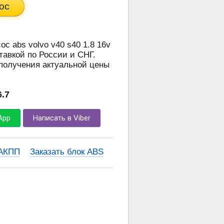
ос
ос abs volvo v40 s40 1.8 16v
ставкой по России и СНГ.
 получения актуальной цены
6.7
App
Написать в Viber
 АКПП
Заказать блок ABS