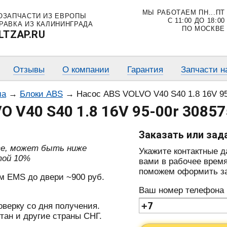
МЫ РАБОТАЕМ ПН...ПТ
ОЗАПЧАСТИ ИЗ ЕВРОПЫ
С 11:00 ДО 18:00
РАВКА ИЗ КАЛИНИНГРАДА
ПО МОСКВЕ
LTZAP.RU
Отзывы
О компании
Гарантия
Запчасти н
ма
→
Блоки ABS
→
Насос ABS VOLVO V40 S40 1.8 16V 95
O V40 S40 1.8 16V 95-00r 3085
Заказать или зад
те, может быть ниже
Укажите контактные 
той 10%
вами в рабочее время
поможем оформить зак
м EMS до двери ~900 руб.
Ваш номер телефона
оверку со дня получения.
тан и другие страны СНГ.