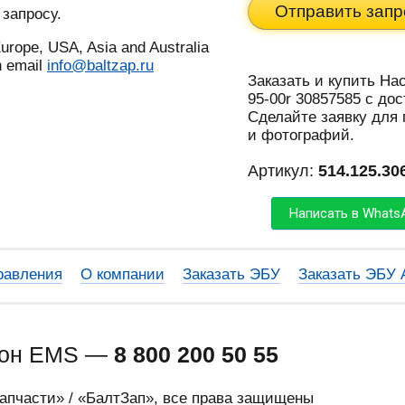
Отправить запр
 запросу.
urope, USA, Asia and Australia
n email
info@baltzap.ru
Заказать и купить Нас
95-00r 30857585 с до
Сделайте заявку для
и фотографий.
Артикул:
514.125.30
Написать в Whats
равления
О компании
Заказать ЭБУ
Заказать ЭБУ
фон EMS —
8 800 200 50 55
запчасти» / «БалтЗап», все права защищены