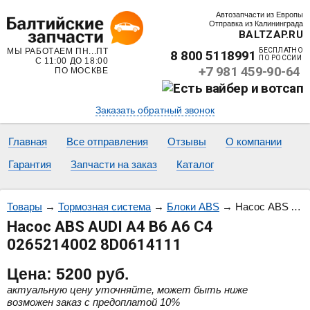
Автозапчасти из Европы
Отправка из Калининграда
BALTZAP.RU
МЫ РАБОТАЕМ ПН...ПТ
БЕСПЛАТНО
8 800 5118991
ПО РОССИИ
С 11:00 ДО 18:00
+7 981 459-90-64
ПО МОСКВЕ
Заказать обратный звонок
Главная
Все отправления
Отзывы
О компании
Гарантия
Запчасти на заказ
Каталог
Товары
→
Тормозная система
→
Блоки ABS
→
Насос ABS AUDI A4 B6 A6 C4 0265214002 8D0614111
Насос ABS AUDI A4 B6 A6 C4
0265214002 8D0614111
Цена:
5200
руб.
актуальную цену уточняйте, может быть ниже
возможен заказ с предоплатой 10%