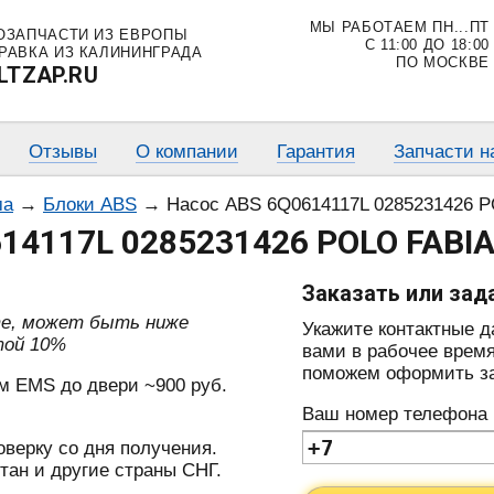
МЫ РАБОТАЕМ ПН...ПТ
ОЗАПЧАСТИ ИЗ ЕВРОПЫ
С 11:00 ДО 18:00
РАВКА ИЗ КАЛИНИНГРАДА
ПО МОСКВЕ
LTZAP.RU
Отзывы
О компании
Гарантия
Запчасти н
ма
→
Блоки ABS
→
Насос ABS 6Q0614117L 0285231426 P
14117L 0285231426 POLO FABIA
Заказать или зад
те, может быть ниже
Укажите контактные 
той 10%
вами в рабочее время
поможем оформить зак
м EMS до двери ~900 руб.
Ваш номер телефона
оверку со дня получения.
тан и другие страны СНГ.