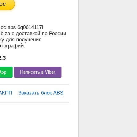
ос
сос abs 6q0614117l
 ibiza с доставкой по России
ку для получения
отографий.
2.3
App
Написать в Viber
 АКПП
Заказать блок ABS