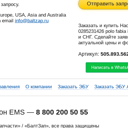
Отправить запр
 запросу.
urope, USA, Asia and Australia
n email
info@baltzap.ru
Заказать и купить На
0285231426 polo fabia
и СНГ. Сделайте заяв
актуальной цены и ф
Артикул:
505.893.56
Написать в Whats
равления
О компании
Заказать ЭБУ
Заказать ЭБУ
фон EMS —
8 800 200 50 55
запчасти» / «БалтЗап», все права защищены