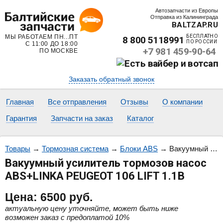
Автозапчасти из Европы
Отправка из Калининграда
BALTZAP.RU
МЫ РАБОТАЕМ ПН...ПТ
БЕСПЛАТНО
8 800 5118991
ПО РОССИИ
С 11:00 ДО 18:00
+7 981 459-90-64
ПО МОСКВЕ
Заказать обратный звонок
Главная
Все отправления
Отзывы
О компании
Гарантия
Запчасти на заказ
Каталог
Товары
→
Тормозная система
→
Блоки ABS
→
Вакуумный усилитель тормозов насос ABS+LINKA PEUGEOT 106 LIFT 1.1B
Вакуумный усилитель тормозов насос
ABS+LINKA PEUGEOT 106 LIFT 1.1B
Цена:
6500
руб.
актуальную цену уточняйте, может быть ниже
возможен заказ с предоплатой 10%