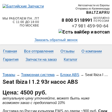
Автозапчасти из Европы
Отправка из Калининграда
BALTZAP.RU
МЫ РАБОТАЕМ ПН...ПТ
БЕСПЛАТНО
8 800 5118991
ПО РОССИИ
С 11:00 ДО 18:00
+7 981 459-90-64
ПО МОСКВЕ
Заказать обратный звонок
Главная
Все отправления
Отзывы
О компании
Гарантия
Запчасти на заказ
Каталог
Товары
→
Тормозная система
→
Блоки ABS
→
Seat Ibiza I 1.2 93r насос ABS
Seat Ibiza I 1.2 93r насос ABS
Цена:
4500
руб.
актуальную цену уточняйте, может быть ниже
возможен заказ с предоплатой 10%
Доставка по России курьером EMS до двери ~900 руб.
Срок