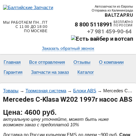
Автозапчасти из Европы
Отправка из Калининграда
BALTZAP.RU
МЫ РАБОТАЕМ ПН...ПТ
БЕСПЛАТНО
8 800 5118991
ПО РОССИИ
С 11:00 ДО 18:00
+7 981 459-90-64
ПО МОСКВЕ
Заказать обратный звонок
Главная
Все отправления
Отзывы
О компании
Гарантия
Запчасти на заказ
Каталог
Товары
→
Тормозная система
→
Блоки ABS
→
Mercedes C-Klasa W202 1997r насос ABS
Mercedes C-Klasa W202 1997r насос ABS
Цена:
4600
руб.
актуальную цену уточняйте, может быть ниже
возможен заказ с предоплатой 10%
Доставка по России курьером EMS до двери ~900 руб.
Срок